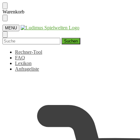
Skip
Skip
Warenkorb
to
to
navigation
content
MENU
Suchen
nach:
Rechner-Tool
FAQ
Lexikon
Anfrageliste