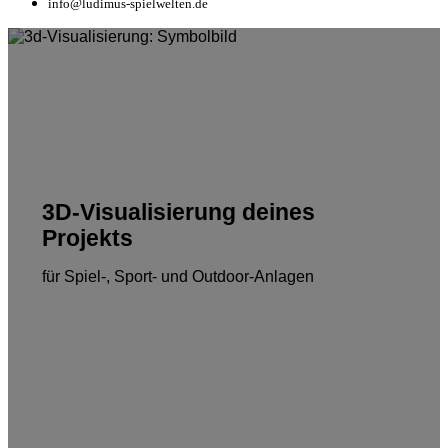
info@ludimus-spielwelten.de
3D-Visualisierung
deines
Projekts
für Spiel-, Sport- und Outdoor-Anlagen