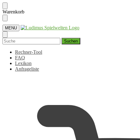
Skip
Skip
Warenkorb
to
to
navigation
content
MENU
Suchen
nach:
Rechner-Tool
FAQ
Lexikon
Anfrageliste