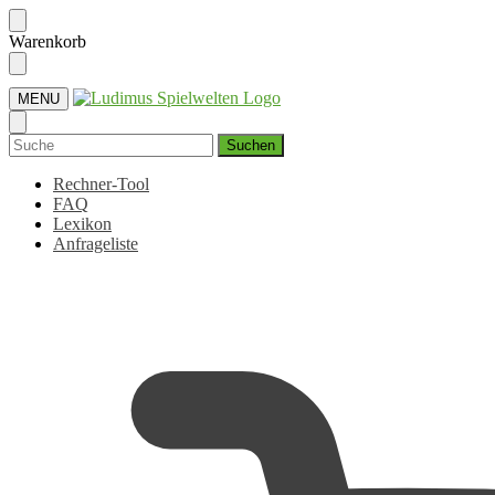
Skip
Skip
Warenkorb
to
to
navigation
content
MENU
Suchen
nach:
Rechner-Tool
FAQ
Lexikon
Anfrageliste