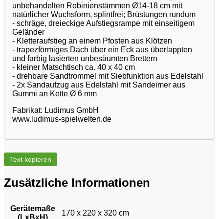
unbehandelten Robinienstämmen Ø14-18 cm mit
natürlicher Wuchsform, splintfrei; Brüstungen rundum
- schräge, dreieckige Aufstiegsrampe mit einseitigem
Geländer
- Kletteraufstieg an einem Pfosten aus Klötzen
- trapezförmiges Dach über ein Eck aus überlappten
und farbig lasierten unbesäumten Brettern
- kleiner Matschtisch ca. 40 x 40 cm
- drehbare Sandtrommel mit Siebfunktion aus Edelstahl
- 2x Sandaufzug aus Edelstahl mit Sandeimer aus
Gummi an Kette Ø 6 mm
Fabrikat: Ludimus GmbH
www.ludimus-spielwelten.de
Text kopieren
Zusätzliche Informationen
Gerätemaße
170 x 220 x 320 cm
(LxBxH)