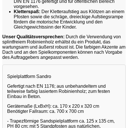
DIN EN 1176 gefertigt und für öffentlichen Bereich
vorgesehen.
Kletterspaß:
Der Kletteraufstieg aus Klötzen an einem
Pfosten sowie die schräge, dreieckige Aufstiegsrampe
fördern die motorische Entwicklung und den
Gleichgewichtssinn der Kinder.
Unser Qualitätsversprechen:
Durch die Verwendung von
splintfreiem Robinienholz erhältst du ein Produkt, das
wartungsarm und äußerst robust ist. Die farbigen Akzente am
Dach und an den Spielkomponenten können nach Vorgabe
des Auftraggebers angepasst werden.
Spielplattform Sandro
Gefertigt nach EN 1176; aus unbehandeltem und
teilweise farbig lasiertem Robinienholz; zum festen
Einbau in Beton.
Gerätemaße (LxBxH): ca. 170 x 220 x 320 cm
Benötigter Fallraum: ca. 700 x 700 cm
- Trapezförmige Sandspielplattform ca. 125 x 135 cm,
PH 80 cm; mit 5 Standpfosten aus natürlichen,