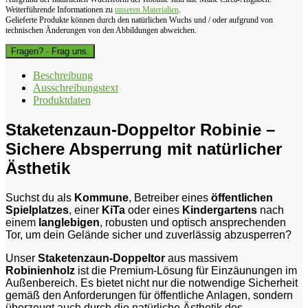
Weiterführende Informationen zu
unseren Materialien
.
Gelieferte Produkte können durch den natürlichen Wuchs und / oder aufgrund von
technischen Änderungen von den Abbildungen abweichen.
Fragen? - Frag uns.
Beschreibung
Ausschreibungstext
Produktdaten
Staketenzaun-Doppeltor Robinie –
Sichere Absperrung mit natürlicher
Ästhetik
Suchst du als
Kommune
, Betreiber eines
öffentlichen
Spielplatzes
, einer
KiTa
oder eines
Kindergartens
nach
einem
langlebigen
, robusten und optisch ansprechenden
Tor, um dein Gelände sicher und zuverlässig abzusperren?
Unser
Staketenzaun-Doppeltor
aus massivem
Robinienholz
ist die Premium-Lösung für Einzäunungen im
Außenbereich. Es bietet nicht nur die notwendige Sicherheit
gemäß den Anforderungen für öffentliche Anlagen, sondern
überzeugt auch durch die natürliche Ästhetik des