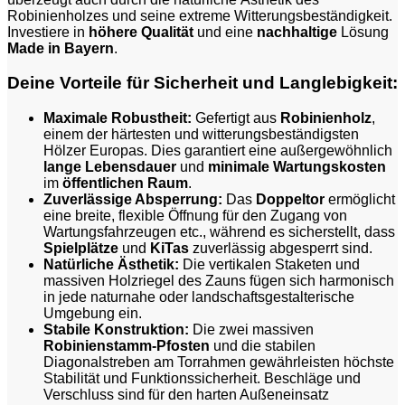
Robinienholzes und seine extreme Witterungsbeständigkeit.
Investiere in
höhere Qualität
und eine
nachhaltige
Lösung
Made in Bayern
.
Deine Vorteile für Sicherheit und Langlebigkeit:
Maximale Robustheit:
Gefertigt aus
Robinienholz
,
einem der härtesten und witterungsbeständigsten
Hölzer Europas. Dies garantiert eine außergewöhnlich
lange Lebensdauer
und
minimale Wartungskosten
im
öffentlichen Raum
.
Zuverlässige Absperrung:
Das
Doppeltor
ermöglicht
eine breite, flexible Öffnung für den Zugang von
Wartungsfahrzeugen etc., während es sicherstellt, dass
Spielplätze
und
KiTas
zuverlässig abgesperrt sind.
Natürliche Ästhetik:
Die vertikalen Staketen und
massiven Holzriegel des Zauns fügen sich harmonisch
in jede naturnahe oder landschaftsgestalterische
Umgebung ein.
Stabile Konstruktion:
Die zwei massiven
Robinienstamm-Pfosten
und die stabilen
Diagonalstreben am Torrahmen gewährleisten höchste
Stabilität und Funktionssicherheit. Beschläge und
Verschluss sind für den harten Außeneinsatz