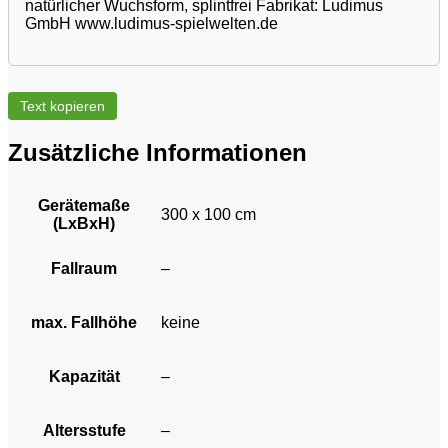
natürlicher Wuchsform, splintfrei Fabrikat: Ludimus
GmbH www.ludimus-spielwelten.de
Text kopieren
Zusätzliche Informationen
Gerätemaße
300 x 100 cm
(LxBxH)
Fallraum
–
max. Fallhöhe
keine
Kapazität
–
Altersstufe
–