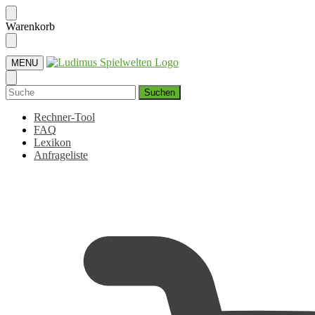
Skip
Skip
Warenkorb
to
to
navigation
content
MENU
Suchen
nach:
Rechner-Tool
FAQ
Lexikon
Anfrageliste