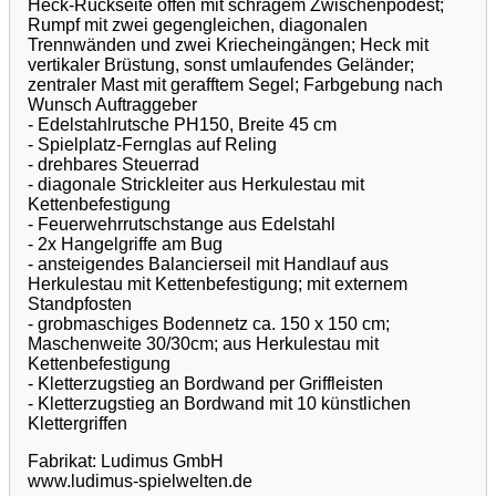
Heck-Rückseite offen mit schrägem Zwischenpodest;
Rumpf mit zwei gegengleichen, diagonalen
Trennwänden und zwei Kriecheingängen; Heck mit
vertikaler Brüstung, sonst umlaufendes Geländer;
zentraler Mast mit gerafftem Segel; Farbgebung nach
Wunsch Auftraggeber
- Edelstahlrutsche PH150, Breite 45 cm
- Spielplatz-Fernglas auf Reling
- drehbares Steuerrad
- diagonale Strickleiter aus Herkulestau mit
Kettenbefestigung
- Feuerwehrrutschstange aus Edelstahl
- 2x Hangelgriffe am Bug
- ansteigendes Balancierseil mit Handlauf aus
Herkulestau mit Kettenbefestigung; mit externem
Standpfosten
- grobmaschiges Bodennetz ca. 150 x 150 cm;
Maschenweite 30/30cm; aus Herkulestau mit
Kettenbefestigung
- Kletterzugstieg an Bordwand per Griffleisten
- Kletterzugstieg an Bordwand mit 10 künstlichen
Klettergriffen
Fabrikat: Ludimus GmbH
www.ludimus-spielwelten.de