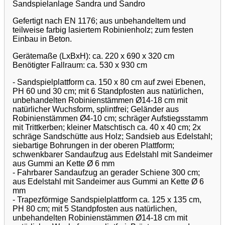
Sandspielanlage Sandra und Sandro
Gefertigt nach EN 1176; aus unbehandeltem und
teilweise farbig lasiertem Robinienholz; zum festen
Einbau in Beton.
Gerätemaße (LxBxH): ca. 220 x 690 x 320 cm
Benötigter Fallraum: ca. 530 x 930 cm
- Sandspielplattform ca. 150 x 80 cm auf zwei Ebenen,
PH 60 und 30 cm; mit 6 Standpfosten aus natürlichen,
unbehandelten Robinienstämmen Ø14-18 cm mit
natürlicher Wuchsform, splintfrei; Geländer aus
Robinienstämmen Ø4-10 cm; schräger Aufstiegsstamm
mit Trittkerben; kleiner Matschtisch ca. 40 x 40 cm; 2x
schräge Sandschütte aus Holz; Sandsieb aus Edelstahl;
siebartige Bohrungen in der oberen Plattform;
schwenkbarer Sandaufzug aus Edelstahl mit Sandeimer
aus Gummi an Kette Ø 6 mm
- Fahrbarer Sandaufzug an gerader Schiene 300 cm;
aus Edelstahl mit Sandeimer aus Gummi an Kette Ø 6
mm
- Trapezförmige Sandspielplattform ca. 125 x 135 cm,
PH 80 cm; mit 5 Standpfosten aus natürlichen,
unbehandelten Robinienstämmen Ø14-18 cm mit