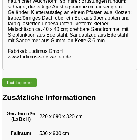
natürlicher Wuchsform, splintfrei; Brüstungen rundum;
schräge, dreieckige Aufstiegsrampe mit einseitigem
Geländer; Kletteraufstieg an einem Pfosten aus Klötzen;
trapezförmiges Dach über ein Eck aus überlappten und
farbig lasierten unbesäumten Brettern; kleiner
Matschtisch ca. 40 x 40 cm; drehbare Sandtrommel mit
Siebfunktion aus Edelstahl; Sandaufzug aus Edelstahl
mit Sandeimer aus Gummi an Kette Ø 6 mm
Fabrikat: Ludimus GmbH
www.ludimus-spielwelten.de
Text kopieren
Zusätzliche Informationen
Gerätemaße
220 x 690 x 320 cm
(LxBxH)
Fallraum
530 x 930 cm