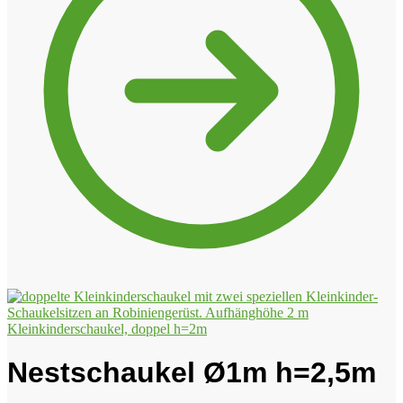
Kleinkinderschaukel, doppel h=2m
Nestschaukel Ø1m h=2,5m