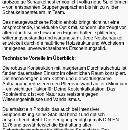
großzügige Schaukelnest ermöglicht völlig neue Spielformen
– von entspannten Gruppengesprächen bis hin zu wilden
Schaukelabenteuern im Team.
Das naturgewachsene Robinienholz bringt nicht nur eine
ansprechende, individuelle Optik mit, sondern überzeugt vor
allem durch seine bewährten Eigenschaften: splitterfrei,
witterungsbeständig und wartungsarm. Jede Nestschaukel
entwickelt durch die natürliche Holzstruktur und Wuchsform
ihr eigenes, unverwechselbares Erscheinungsbild.
Technische Vorteile im Überblick:
Die robuste Konstruktion mit integriertem Durchlaufschutz ist
für den dauerhaften Einsatz im öffentlichen Raum konzipiert.
Die hochwertigen 6mm-Ketten und die wartungsarme
Aufhängung reduzieren den Pflegeaufwand auf ein Minimum
– ein wichtiger Faktor für Deine Kostenkalkulation. Das
Robinienholz ist von Natur aus resistent gegen
Witterungseinflüsse und Vandalismus.
Du erhältst ein Produkt, das auch bei intensiver
Gruppenutzung seine Stabilität behält und optisch
ansprechend bleibt. Die Fertigung erfolgt gemäß DIN EN
1176 und gewährleistet die Einhaltung aller