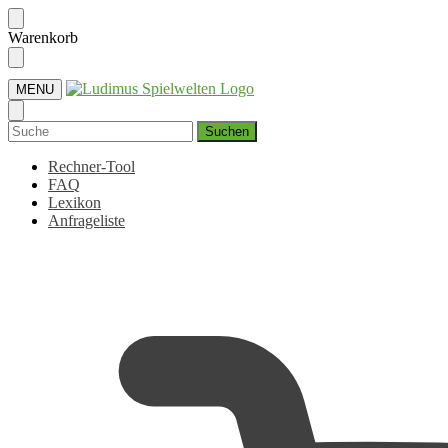
Skip
Skip
Warenkorb
to
to
navigation
content
MENU
Suchen
nach:
Rechner-Tool
FAQ
Lexikon
Anfrageliste