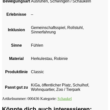
Bewegungsart
Ausruhen, Schwingen / Schaukeln
Erlebnisse
–
Gemeinschaftsspiel, Rollstuhl,
Inklusion
Sinnerfahrung
Sinne
Fühlen
Material
Herkulestau, Robinie
Produktlinie
Classic
KiGa, öffentlicher Platz, Schulhof,
Passt gut zu
Wohnquartier, Zoo / Tierpark
Artikelnummer:
000436
Kategorie:
Schaukel
Könnte dich auch interessieren: