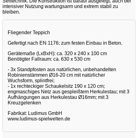
Seiltechnik. Die Konstruktion ist darauf ausgelegt, auch bei
intensiver Nutzung wartungsarm und extrem stabil zu
bleiben.
Fliegender Teppich
Gefertigt nach EN 1176; zum festen Einbau in Beton.
Gerätemaße (LxBxH): ca. 320 x 240 x 100 cm
Benötigter Fallraum: ca. 630 x 530 cm
- 3x Standpfosten aus natürlichen, unbehandelten
Robinienstämmen Ø16-20 cm mit natürlicher
Wuchsform, splintfrei;
- 1x rechteckiger Schaukelsitz 190 x 120 cm;
engmaschiges Netz aus gespleißtem Herkulestau; mit 3
Aufhängungen aus Herkulestau Ø16mm; mit 3
Kreuzgelenken
Fabrikat: Ludimus GmbH
www.ludimus-spielwelten.de