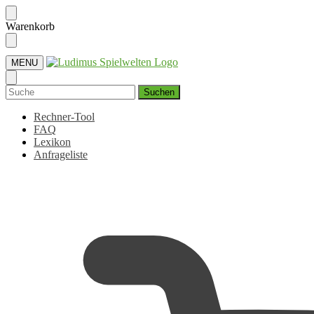
Skip
Skip
Warenkorb
to
to
navigation
content
MENU
Suchen
nach:
Rechner-Tool
FAQ
Lexikon
Anfrageliste