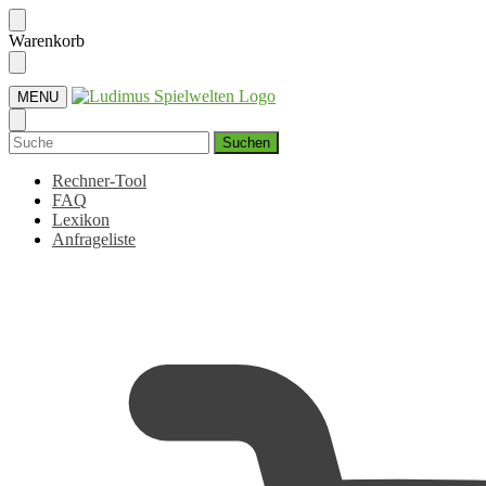
Skip
Skip
Warenkorb
to
to
navigation
content
MENU
Suchen
nach:
Rechner-Tool
FAQ
Lexikon
Anfrageliste